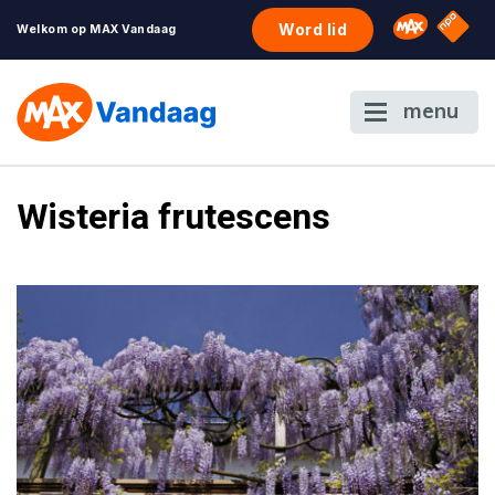
NPO S
Omroep 
Word lid
Welkom op MAX Vandaag
menu
Wisteria frutescens