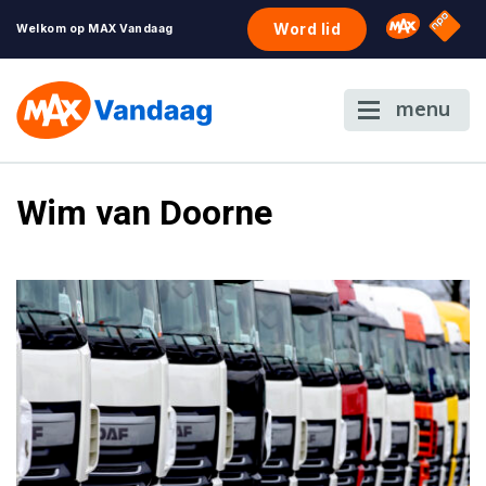
NPO S
Omroep 
Word lid
Welkom op MAX Vandaag
menu
Wim van Doorne