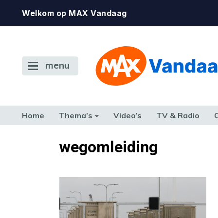
Welkom op MAX Vandaag
menu
Home
Thema’s
Video’s
TV & Radio
CONSUMENT
ETEN & DRINKEN
FAMILIE & RELATIE
GELD, W
wegomleiding
TERUG NAAR TOEN