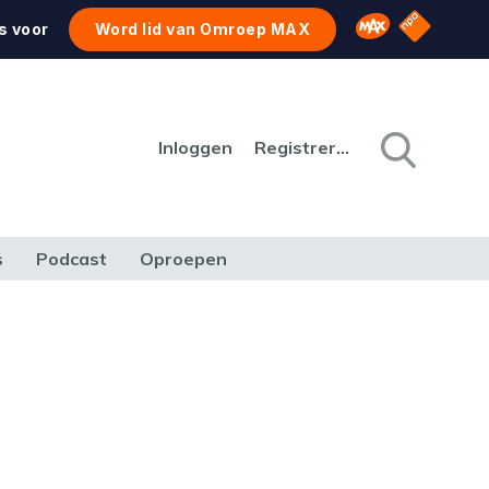
NPO Star
Omroep MAX
s voor
Word lid van Omroep MAX
Inloggen
Registreren
s
Podcast
Oproepen
CULTUUR
NATUUR & MILIEU
REIZEN & VERKEER