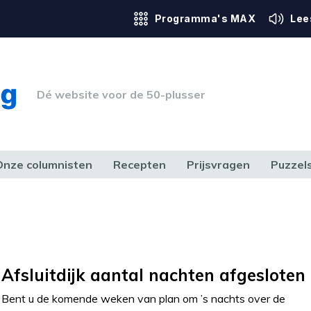
Programma's MAX
Lee
Dé website voor de 50-plusser
Onze columnisten
Recepten
Prijsvragen
Puzzel
ERK & RECHT
GEZONDHEID & SPORT
HUIS, TUIN & HOBBY
MEDIA & 
Afsluitdijk aantal nachten afgesloten
Bent u de komende weken van plan om ’s nachts over de