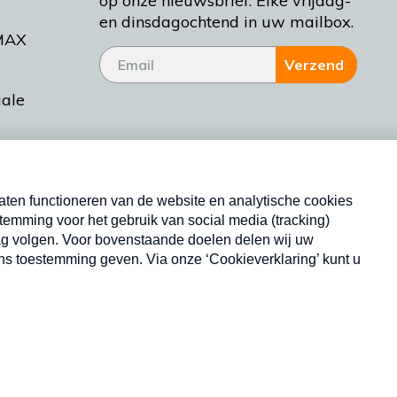
op onze nieuwsbrief. Elke vrijdag-
en dinsdagochtend in uw mailbox.
MAX
Verzend
iale
tieman
ctueel
Nieuwsbrief
d Bakt
Neem hier een gratis abonnement op onze
nieuwsbrief. Elke vrijdag- en dinsdagochtend in uw
mailbox.
Copyright © 2026 MAX Vandaag -
Omroep MAX
privacyverklaring