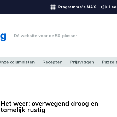
Programma's MAX
Lee
Dé website voor de 50-plusser
Onze columnisten
Recepten
Prijsvragen
Puzzel
ERK & RECHT
GEZONDHEID & SPORT
HUIS, TUIN & HOBBY
MEDIA & 
Het weer: overwegend droog en
tamelijk rustig