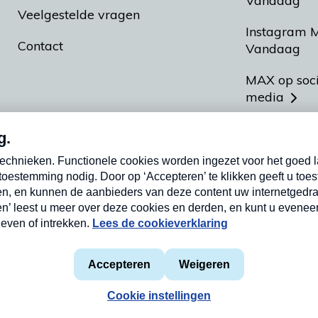
Vandaag
Veelgestelde vragen
Instagram 
Contact
Vandaag
MAX op soc
media
MAX vakan
Meldpunt A
Heel Hollan
aarden
Privacyverklaring
Cookieverklaring