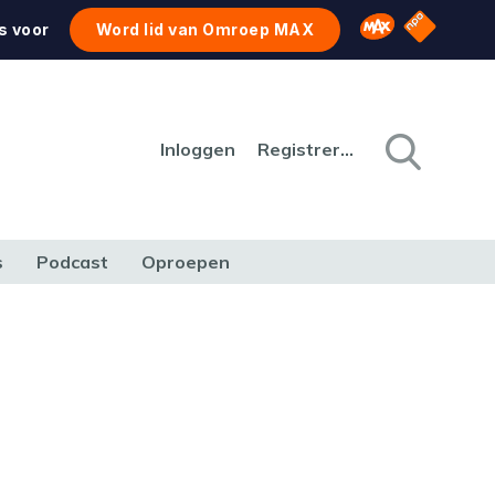
NPO Star
Omroep MAX
s voor
Word lid van Omroep MAX
Inloggen
Registreren
s
Podcast
Oproepen
CULTUUR
NATUUR & MILIEU
REIZEN & VERKEER