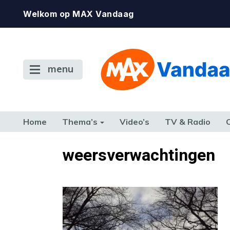
Welkom op MAX Vandaag
menu
Home
Thema’s
Video’s
TV & Radio
CONSUMENT
ETEN & DRINKEN
FAMILIE & RELATIE
GELD, W
weersverwachtingen
TERUG NAAR TOEN