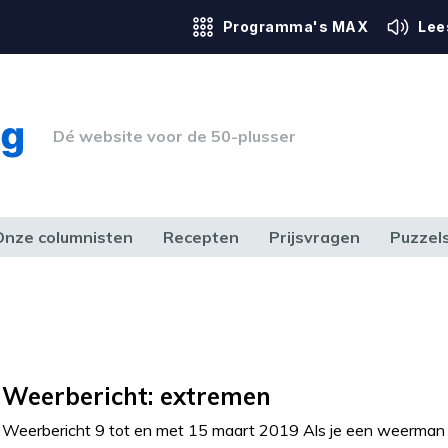
Programma's MAX
Lee
Dé website voor de 50-plusser
Onze columnisten
Recepten
Prijsvragen
Puzzel
ERK & RECHT
GEZONDHEID & SPORT
HUIS, TUIN & HOBBY
MEDIA & 
Weerbericht: extremen
Weerbericht 9 tot en met 15 maart 2019 Als je een weerman