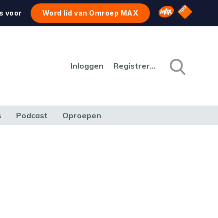
NPO Star
Omroep MAX
s voor
Word lid van Omroep MAX
Inloggen
Registreren
s
Podcast
Oproepen
CULTUUR
NATUUR & MILIEU
REIZEN & VERKEER