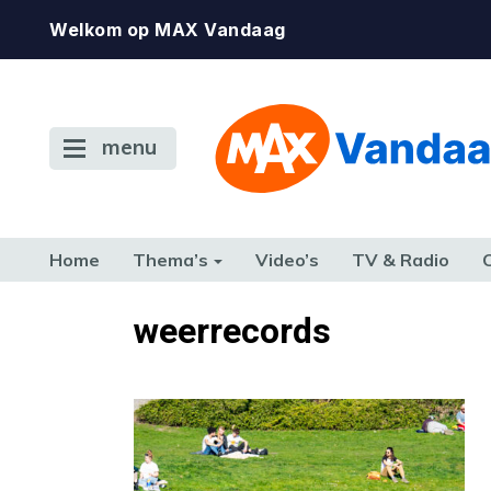
Welkom op MAX Vandaag
menu
Home
Thema’s
Video’s
TV & Radio
CONSUMENT
ETEN & DRINKEN
FAMILIE & RELATIE
GELD, W
weerrecords
TERUG NAAR TOEN