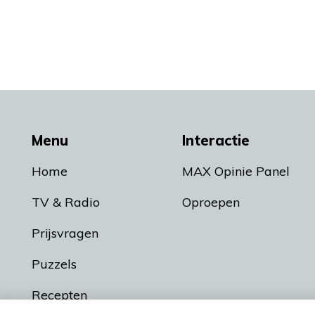
Menu
Interactie
Home
MAX Opinie Panel
TV & Radio
Oproepen
Prijsvragen
Puzzels
Recepten