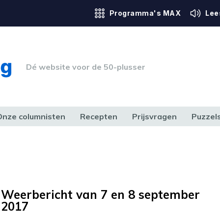
Programma's MAX
Lee
Dé website voor de 50-plusser
Onze columnisten
Recepten
Prijsvragen
Puzzel
ERK & RECHT
GEZONDHEID & SPORT
HUIS, TUIN & HOBBY
MEDIA & 
Weerbericht van 7 en 8 september
2017