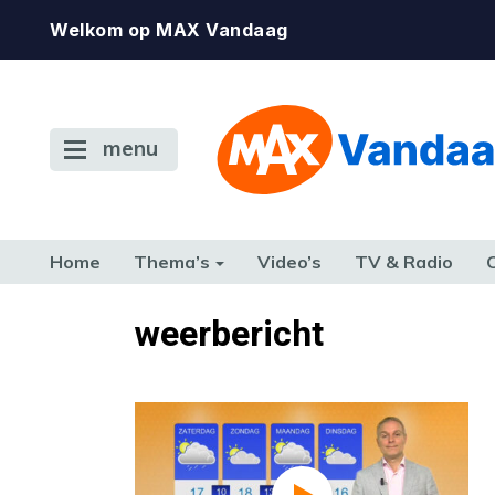
Welkom op MAX Vandaag
menu
Home
Thema’s
Video’s
TV & Radio
CONSUMENT
ETEN & DRINKEN
FAMILIE & RELATIE
GELD, W
weerbericht
TERUG NAAR TOEN