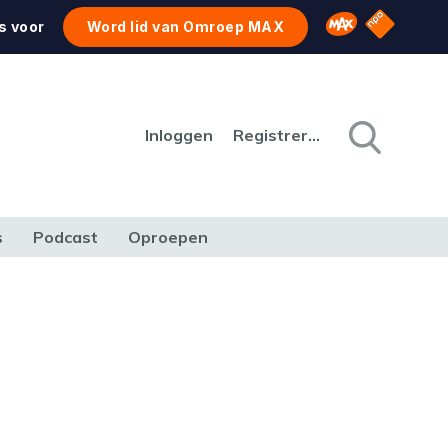
NPO Star
Omroep MAX
s voor
Word lid van Omroep MAX
Inloggen
Registreren
s
Podcast
Oproepen
CULTUUR
NATUUR & MILIEU
REIZEN & VERKEER