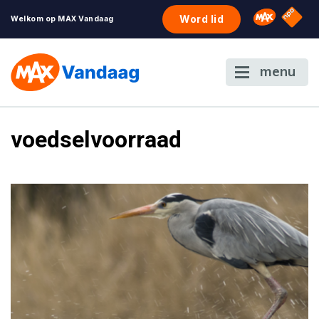
NPO S
Omroep 
Word lid
Welkom op MAX Vandaag
menu
voedselvoorraad