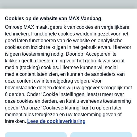
Neem hier een gratis abonnement op onze
nieuwsbrief. Elke vrijdag- en dinsdagochtend in
uw mailbox.
Verzend
Nieuwsbrief
Neem hier een gratis abonnement op onze
nieuwsbrief. Elke vrijdag- en dinsdagochtend in uw
mailbox.
Contact
Algemene voorwaarden
Privacyverklaring
Cookieverklaring