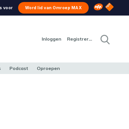
NPO Star
Omroep MAX
s voor
Word lid van Omroep MAX
Inloggen
Registreren
s
Podcast
Oproepen
CULTUUR
NATUUR & MILIEU
REIZEN & VERKEER