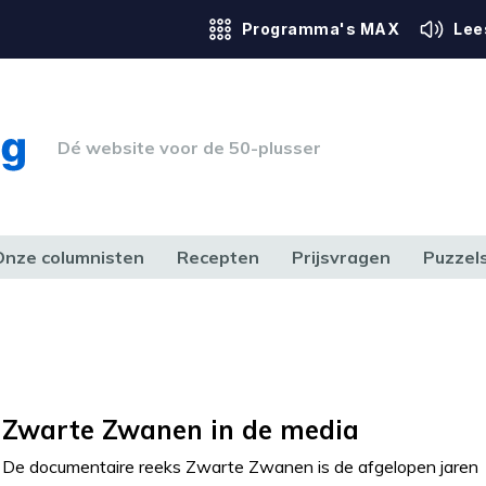
Programma's MAX
Lee
Dé website voor de 50-plusser
Onze columnisten
Recepten
Prijsvragen
Puzzel
ERK & RECHT
GEZONDHEID & SPORT
HUIS, TUIN & HOBBY
MEDIA & 
Zwarte Zwanen in de media
De documentaire reeks Zwarte Zwanen is de afgelopen jaren