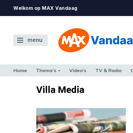
Welkom op MAX Vandaag
menu
Home
Thema’s
Video’s
TV & Radio
CONSUMENT
ETEN & DRINKEN
FAMILIE & RELATIE
GELD, W
Villa Media
TERUG NAAR TOEN