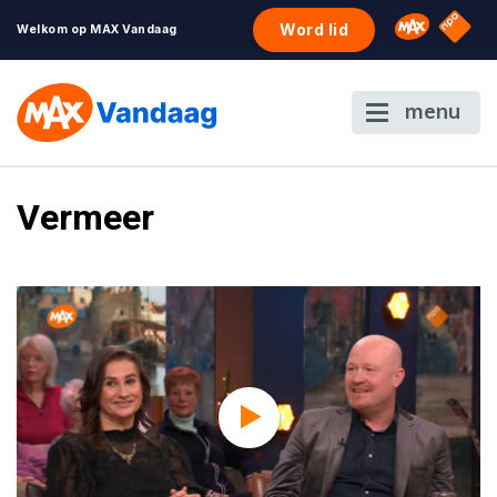
NPO S
Omroep 
Word lid
Welkom op MAX Vandaag
menu
Vermeer