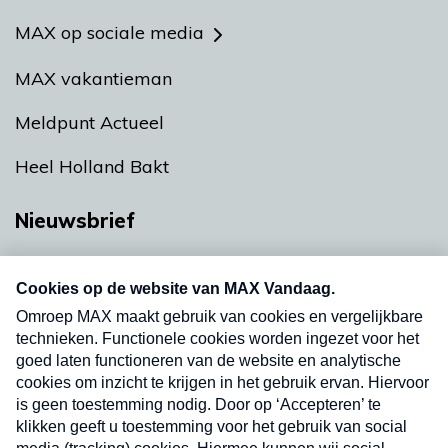
MAX op sociale media
MAX vakantieman
Meldpunt Actueel
Heel Holland Bakt
Nieuwsbrief
Neem hier een gratis abonnement op onze
nieuwsbrief. Elke vrijdag- en dinsdagochtend in
uw mailbox.
Verzend