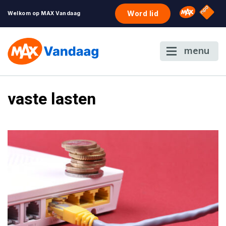
NPO S
Omroep 
Word lid
Welkom op MAX Vandaag
menu
vaste lasten