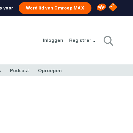
NPO Star
Omroep MAX
s voor
Word lid van Omroep MAX
Inloggen
Registreren
s
Podcast
Oproepen
CULTUUR
NATUUR & MILIEU
REIZEN & VERKEER