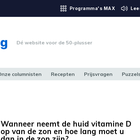
Programma's MAX
Lee
Dé website voor de 50-plusser
Onze columnisten
Recepten
Prijsvragen
Puzzel
ERK & RECHT
GEZONDHEID & SPORT
HUIS, TUIN & HOBBY
MEDIA & 
Wanneer neemt de huid vitamine D
op van de zon en hoe lang moet u
dan in de zon zijn?