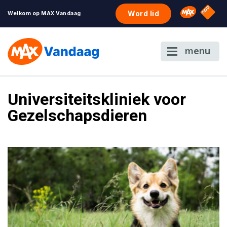
NPO S
Omroep 
Word lid
Welkom op MAX Vandaag
menu
Universiteitskliniek voor
Gezelschapsdieren