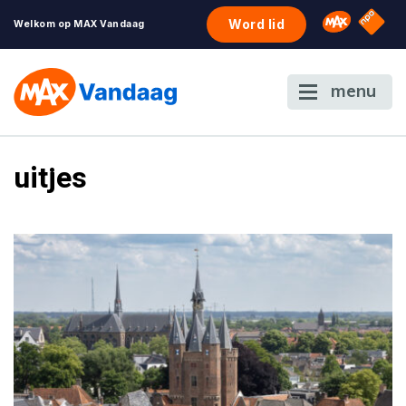
NPO S
Omroep 
Word lid
Welkom op MAX Vandaag
menu
uitjes