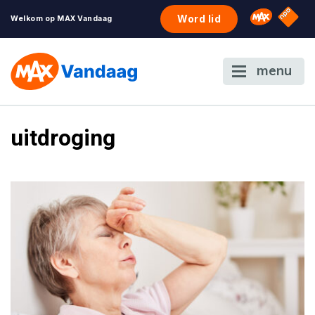
NPO S
Omroep 
Word lid
Welkom op MAX Vandaag
menu
uitdroging