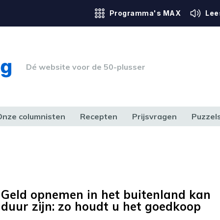
Programma's MAX
Lee
Dé website voor de 50-plusser
Onze columnisten
Recepten
Prijsvragen
Puzzel
ERK & RECHT
GEZONDHEID & SPORT
HUIS, TUIN & HOBBY
MEDIA & 
Geld opnemen in het buitenland kan
duur zijn: zo houdt u het goedkoop