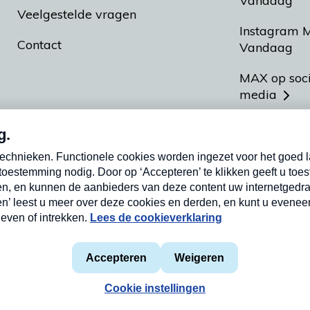
Vandaag
Veelgestelde vragen
Instagram 
Contact
Vandaag
MAX op soc
media
MAX vakan
Meldpunt A
Heel Hollan
aarden
Privacyverklaring
Cookieverklaring