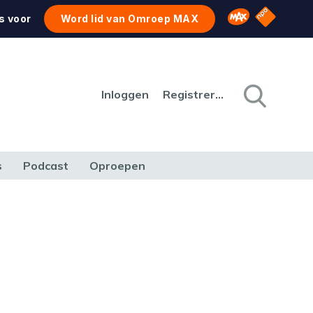
NPO Star
Omroep MAX
s voor
Word lid van Omroep MAX
Inloggen
Registreren
s
Podcast
Oproepen
CULTUUR
NATUUR & MILIEU
REIZEN & VERKEER