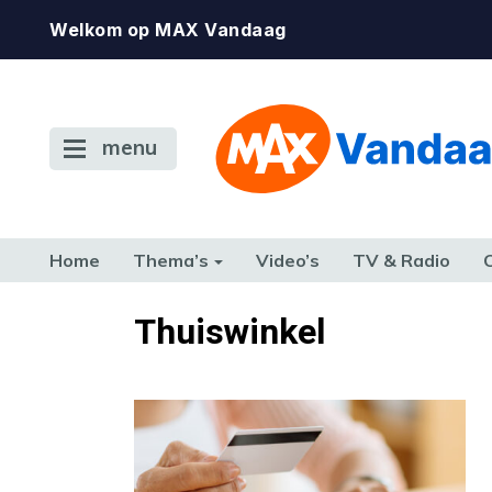
Welkom op MAX Vandaag
menu
Home
Thema’s
Video’s
TV & Radio
CONSUMENT
ETEN & DRINKEN
FAMILIE & RELATIE
GELD, W
Thuiswinkel
TERUG NAAR TOEN