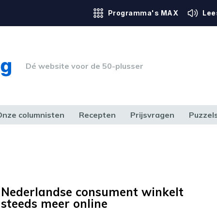
Programma's MAX
Lee
Dé website voor de 50-plusser
Onze columnisten
Recepten
Prijsvragen
Puzzel
ERK & RECHT
GEZONDHEID & SPORT
HUIS, TUIN & HOBBY
MEDIA & 
Nederlandse consument winkelt
steeds meer online