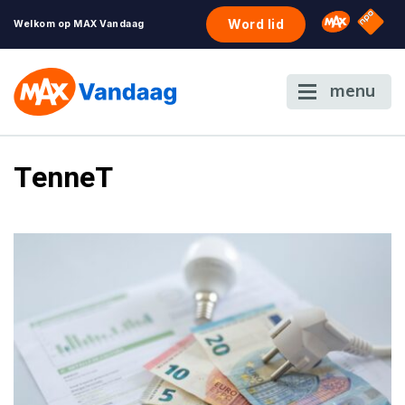
NPO S
Omroep 
Word lid
Welkom op MAX Vandaag
menu
TenneT