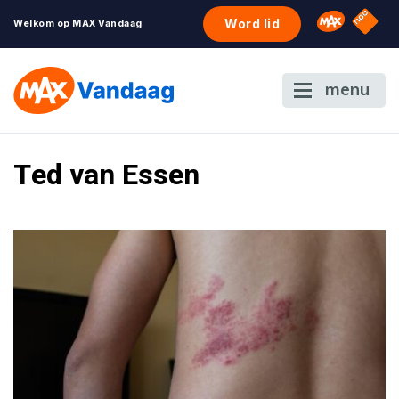
NPO S
Omroep 
Word lid
Welkom op MAX Vandaag
menu
Ted van Essen