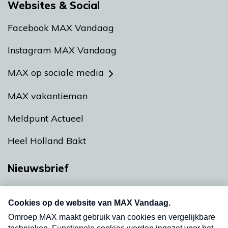
Websites & Social
Facebook MAX Vandaag
Instagram MAX Vandaag
MAX op sociale media
MAX vakantieman
Meldpunt Actueel
Heel Holland Bakt
Nieuwsbrief
Neem hier een gratis abonnement op onze
nieuwsbrief. Elke vrijdag- en dinsdagochtend in
uw mailbox.