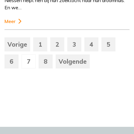
Niessen helpt hen bij hun zoektocht naar hun droomhuis.
En we…
Meer
Vorige
1
2
3
4
5
6
7
8
Volgende