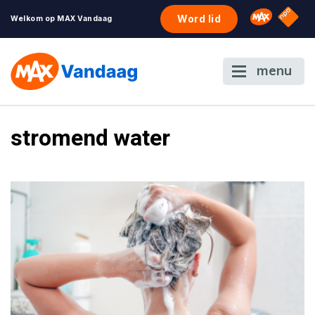
NPO S
Omroep 
Word lid
Welkom op MAX Vandaag
menu
stromend water