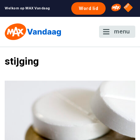
NPO S
Omroep 
Word lid
Welkom op MAX Vandaag
menu
stijging