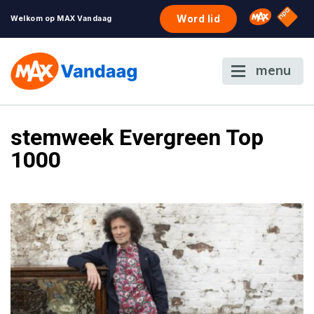
NPO S
Omroep 
Word lid
Welkom op MAX Vandaag
menu
stemweek Evergreen Top
1000