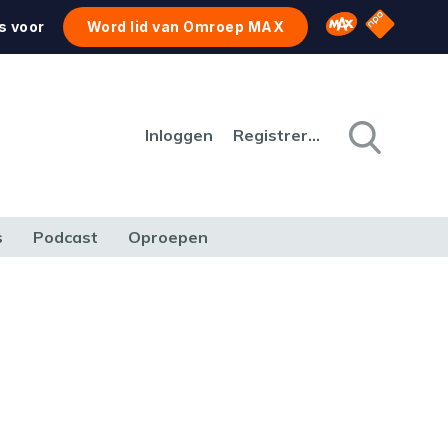
NPO Star
Omroep MAX
s voor
Word lid van Omroep MAX
Inloggen
Registreren
s
Podcast
Oproepen
CULTUUR
NATUUR & MILIEU
REIZEN & VERKEER