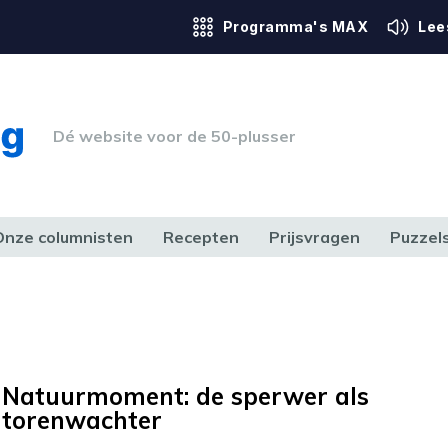
Programma's MAX
Lee
Dé website voor de 50-plusser
Onze columnisten
Recepten
Prijsvragen
Puzzel
ERK & RECHT
GEZONDHEID & SPORT
HUIS, TUIN & HOBBY
MEDIA & 
Natuurmoment: de sperwer als
torenwachter