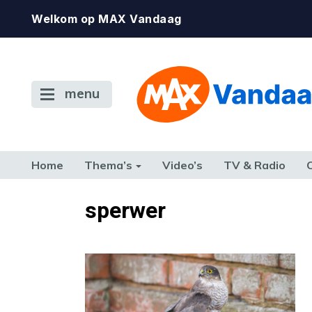
Welkom op MAX Vandaag
menu
Home
Thema’s
Video’s
TV & Radio
CONSUMENT
ETEN & DRINKEN
FAMILIE & RELATIE
GELD, W
sperwer
TERUG NAAR TOEN