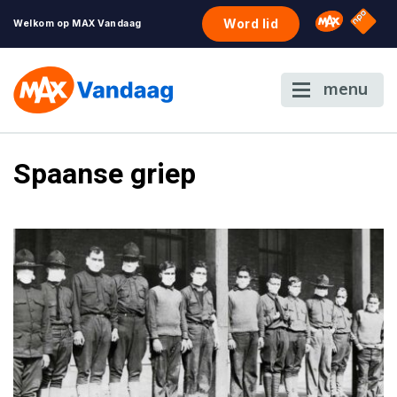
NPO S
Omroep 
Word lid
Welkom op MAX Vandaag
menu
Spaanse griep