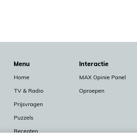
Menu
Interactie
Home
MAX Opinie Panel
TV & Radio
Oproepen
Prijsvragen
Puzzels
Recepten