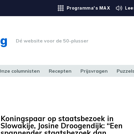
Programma's MAX
Lee
Dé website voor de 50-plusser
Onze columnisten
Recepten
Prijsvragen
Puzzel
ERK & RECHT
GEZONDHEID & SPORT
HUIS, TUIN & HOBBY
MEDIA & 
Koningspaar op staatsbezoek in
Slowakije, Josine Droogendijk: “Een
spannender staatsbezoek dan