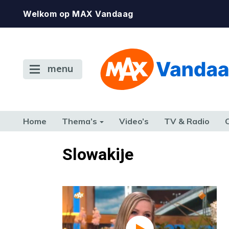
Welkom op MAX Vandaag
menu
Home
Thema’s
Video’s
TV & Radio
CONSUMENT
ETEN & DRINKEN
FAMILIE & RELATIE
GELD, W
Slowakije
TERUG NAAR TOEN