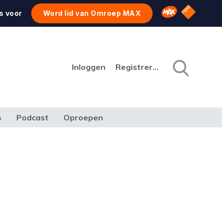
NPO Star
Omroep MAX
s voor
Word lid van Omroep MAX
Inloggen
Registreren
s
Podcast
Oproepen
CULTUUR
NATUUR & MILIEU
REIZEN & VERKEER