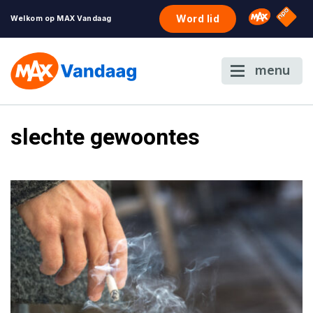
NPO S
Omroep 
Word lid
Welkom op MAX Vandaag
menu
slechte gewoontes