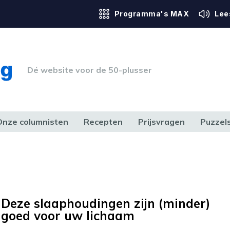
Programma's MAX
Lee
Dé website voor de 50-plusser
Onze columnisten
Recepten
Prijsvragen
Puzzel
ERK & RECHT
GEZONDHEID & SPORT
HUIS, TUIN & HOBBY
MEDIA & 
Deze slaaphoudingen zijn (minder)
goed voor uw lichaam