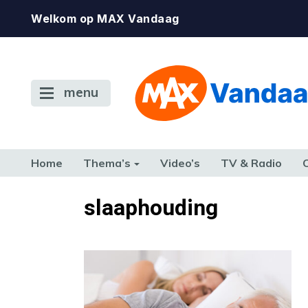
Welkom op MAX Vandaag
menu
Home
Thema’s
Video’s
TV & Radio
CONSUMENT
ETEN & DRINKEN
FAMILIE & RELATIE
GELD, W
slaaphouding
TERUG NAAR TOEN