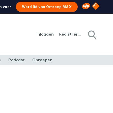
NPO Star
Omroep MAX
s voor
Word lid van Omroep MAX
Inloggen
Registreren
s
Podcast
Oproepen
CULTUUR
NATUUR & MILIEU
REIZEN & VERKEER