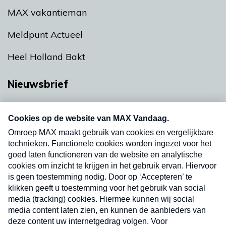
MAX vakantieman
Meldpunt Actueel
Heel Holland Bakt
Nieuwsbrief
Neem hier een gratis abonnement op onze
nieuwsbrief. Elke vrijdag- en dinsdagochtend in
uw mailbox.
Verzend