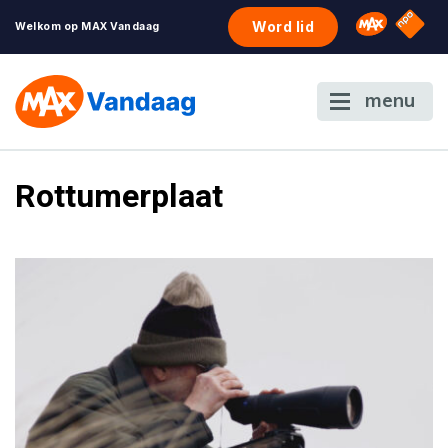
NPO S
Omroep 
Word lid
Welkom op MAX Vandaag
menu
Rottumerplaat