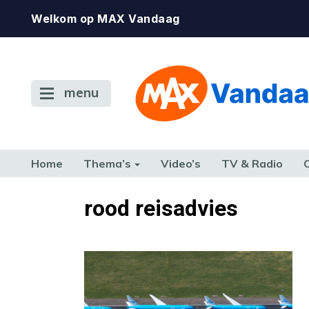
Welkom op MAX Vandaag
menu
Home
Thema’s
Video’s
TV & Radio
CONSUMENT
ETEN & DRINKEN
FAMILIE & RELATIE
GELD, W
rood reisadvies
TERUG NAAR TOEN