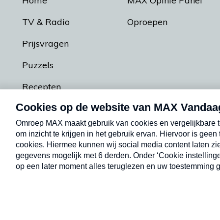
Home
MAX Opinie Panel
TV & Radio
Oproepen
Prijsvragen
Puzzels
Recepten
Podcasts
Contact
Algemene voorw
Kwetsbaarheid melden