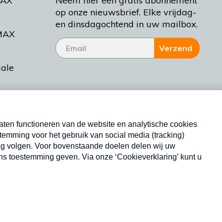
MAX
Neem hier een gratis abonnement
op onze nieuwsbrief. Elke vrijdag-
en dinsdagochtend in uw mailbox.
MAX
Verzend
iale
tieman
ctueel
Nieuwsbrief
d Bakt
Neem hier een gratis abonnement op onze
nieuwsbrief. Elke vrijdag- en dinsdagochtend in uw
mailbox.
Copyright © 2026 MAX Vandaag -
Omroep MAX
privacyverklaring