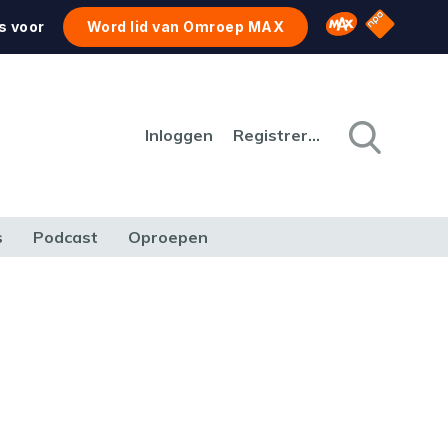
NPO Star
Omroep MAX
s voor
Word lid van Omroep MAX
Inloggen
Registreren
s
Podcast
Oproepen
CULTUUR
NATUUR & MILIEU
REIZEN & VERKEER