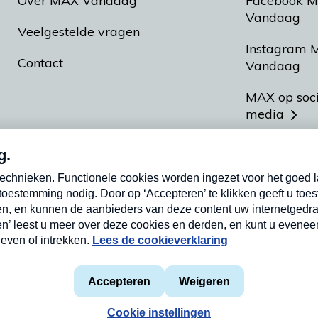
Over MAX Vandaag
Facebook 
Vandaag
Veelgestelde vragen
Instagram 
Contact
Vandaag
MAX op soc
media
MAX vakan
Meldpunt A
Heel Hollan
aarden
Privacyverklaring
Cookieverklaring