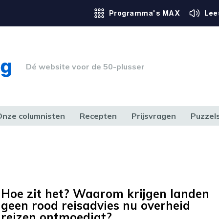
Programma's MAX
Lee
Dé website voor de 50-plusser
Onze columnisten
Recepten
Prijsvragen
Puzzel
ERK & RECHT
GEZONDHEID & SPORT
HUIS, TUIN & HOBBY
MEDIA & 
Hoe zit het? Waarom krijgen landen
geen rood reisadvies nu overheid
reizen ontmoedigt?