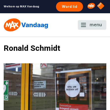
NPO S
Omroep 
Word lid
Welkom op MAX Vandaag
menu
Ronald Schmidt