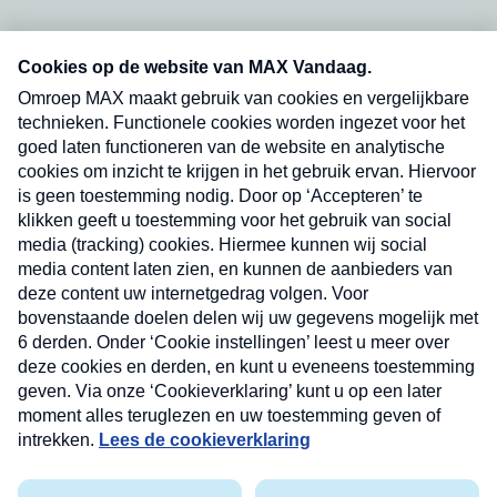
Neem hier een gratis abonnement op onze
nieuwsbrief. Elke vrijdag- en dinsdagochtend in
uw mailbox.
Verzend
Nieuwsbrief
Neem hier een gratis abonnement op onze
nieuwsbrief. Elke vrijdag- en dinsdagochtend in uw
mailbox.
Contact
Algemene voorwaarden
Privacyverklaring
Cookieverklaring