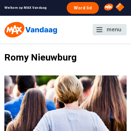
NPO S
Omroep 
Word lid
Welkom op MAX Vandaag
menu
Romy Nieuwburg