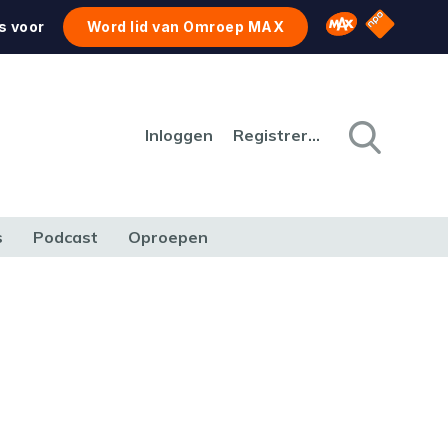
NPO Star
Omroep MAX
s voor
Word lid van Omroep MAX
Inloggen
Registreren
s
Podcast
Oproepen
CULTUUR
NATUUR & MILIEU
REIZEN & VERKEER