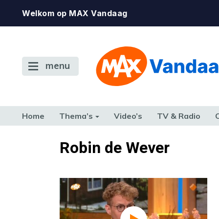
Welkom op MAX Vandaag
menu
Home
Thema’s
Video’s
TV & Radio
CONSUMENT
ETEN & DRINKEN
FAMILIE & RELATIE
GELD, W
Robin de Wever
TERUG NAAR TOEN