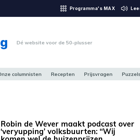
Programma's MAX
Lee
Dé website voor de 50-plusser
Onze columnisten
Recepten
Prijsvragen
Puzzel
ERK & RECHT
GEZONDHEID & SPORT
HUIS, TUIN & HOBBY
MEDIA & 
Robin de Wever maakt podcast over
‘veryupping’ volksbuurten: “Wij
komen wel de huizenprijzen