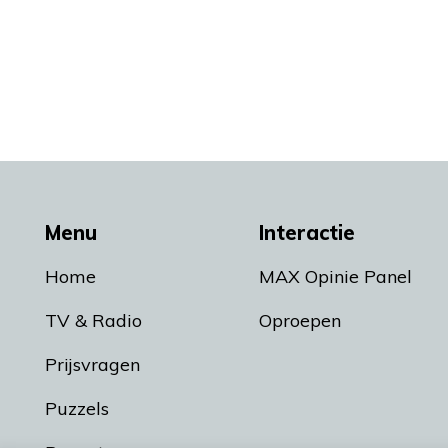
Menu
Interactie
Home
MAX Opinie Panel
TV & Radio
Oproepen
Prijsvragen
Puzzels