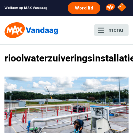
NPO S
Omroep 
Word lid
Welkom op MAX Vandaag
menu
rioolwaterzuiveringsinstallati