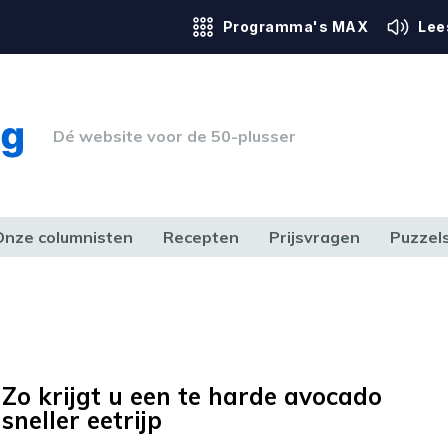
Programma's MAX
Lee
Dé website voor de 50-plusser
Onze columnisten
Recepten
Prijsvragen
Puzzel
ERK & RECHT
GEZONDHEID & SPORT
HUIS, TUIN & HOBBY
MEDIA & 
Zo krijgt u een te harde avocado
sneller eetrijp