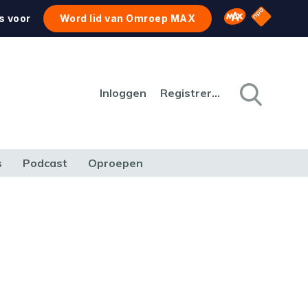
NPO Star
Omroep MAX
s voor
Word lid van Omroep MAX
Inloggen
Registreren
s
Podcast
Oproepen
CULTUUR
NATUUR & MILIEU
REIZEN & VERKEER