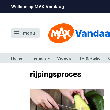
Welkom op MAX Vandaag
menu
Home
Thema’s
Video’s
TV & Radio
CONSUMENT
ETEN & DRINKEN
FAMILIE & RELATIE
GELD, W
rijpingsproces
TERUG NAAR TOEN