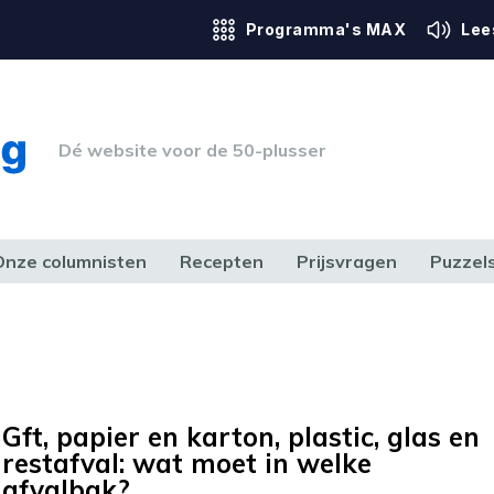
Programma's MAX
Lee
Dé website voor de 50-plusser
Onze columnisten
Recepten
Prijsvragen
Puzzel
ERK & RECHT
GEZONDHEID & SPORT
HUIS, TUIN & HOBBY
MEDIA & 
Gft, papier en karton, plastic, glas en
restafval: wat moet in welke
afvalbak?