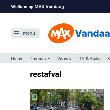
Welkom op MAX Vandaag
menu
Home
Thema’s
Video’s
TV & Radio
CONSUMENT
ETEN & DRINKEN
FAMILIE & RELATIE
GELD, W
restafval
TERUG NAAR TOEN