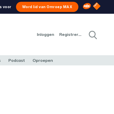
NPO Star
Omroep MAX
s voor
Word lid van Omroep MAX
Inloggen
Registreren
s
Podcast
Oproepen
CULTUUR
NATUUR & MILIEU
REIZEN & VERKEER