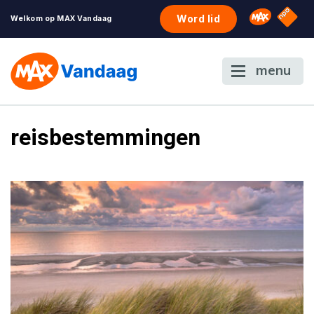
NPO S
Omroep 
Word lid
Welkom op MAX Vandaag
menu
reisbestemmingen