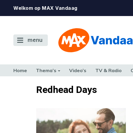
Welkom op MAX Vandaag
menu
Home
Thema’s
Video’s
TV & Radio
CONSUMENT
ETEN & DRINKEN
FAMILIE & RELATIE
GELD, W
Redhead Days
TERUG NAAR TOEN