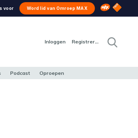
NPO Star
Omroep MAX
s voor
Word lid van Omroep MAX
Inloggen
Registreren
s
Podcast
Oproepen
CULTUUR
NATUUR & MILIEU
REIZEN & VERKEER