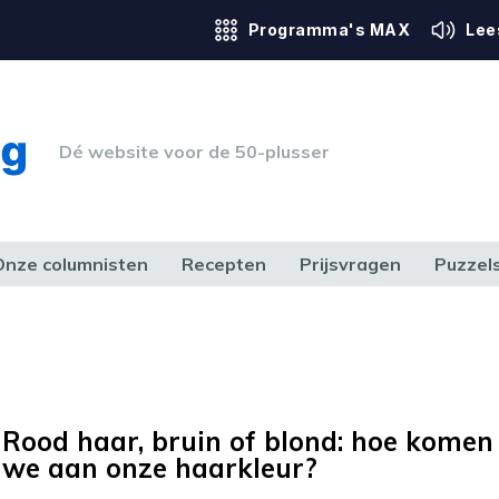
Programma's MAX
Lee
Dé website voor de 50-plusser
Onze columnisten
Recepten
Prijsvragen
Puzzel
ERK & RECHT
GEZONDHEID & SPORT
HUIS, TUIN & HOBBY
MEDIA & 
Rood haar, bruin of blond: hoe komen
we aan onze haarkleur?