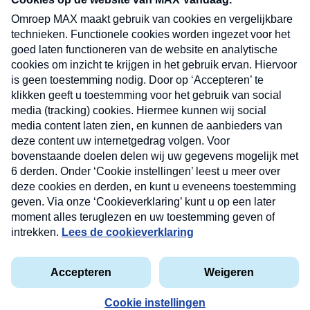
uw mailbox.
Verzend
Nieuwsbrief
Neem hier een gratis abonnement op onze
nieuwsbrief. Elke vrijdag- en dinsdagochtend in uw
mailbox.
Contact
Algemene voorwaarden
Privacyverklaring
Cookieverklaring
Kwetsbaarheid melden
privacyverklaring
Copyright © 2026 MAX Vandaag -
Omroep MAX