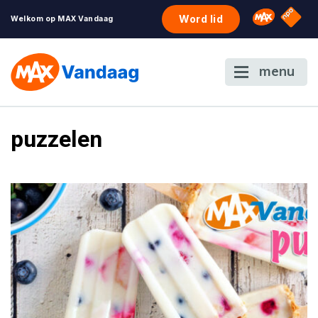
NPO S
Omroep 
Word lid
Welkom op MAX Vandaag
menu
puzzelen