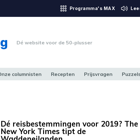
Programma's MAX
Lee
Dé website voor de 50-plusser
Onze columnisten
Recepten
Prijsvragen
Puzzel
ERK & RECHT
GEZONDHEID & SPORT
HUIS, TUIN & HOBBY
MEDIA & 
Dé reisbestemmingen voor 2019? The
New York Times tipt de
Waddeneilanden