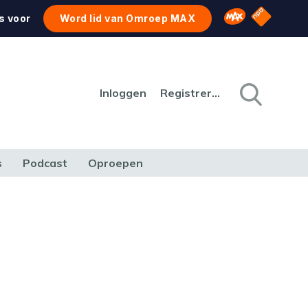
NPO Star
Omroep MAX
s voor
Word lid van Omroep MAX
Inloggen
Registreren
s
Podcast
Oproepen
CULTUUR
NATUUR & MILIEU
REIZEN & VERKEER