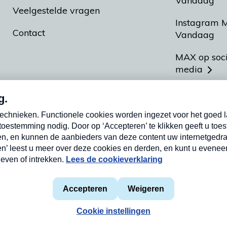
Vandaag
Veelgestelde vragen
Instagram 
Contact
Vandaag
MAX op soc
media
MAX vakan
Meldpunt A
Heel Hollan
aarden
Privacyverklaring
Cookieverklaring