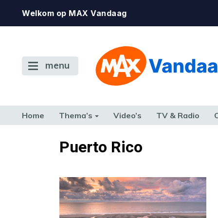
Welkom op MAX Vandaag
menu
Home
Thema’s
Video’s
TV & Radio
CONSUMENT
ETEN & DRINKEN
FAMILIE & RELATIE
GELD, W
Puerto Rico
TERUG NAAR TOEN