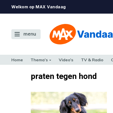
Welkom op MAX Vandaag
menu
Home
Thema’s
Video’s
TV & Radio
CONSUMENT
ETEN & DRINKEN
FAMILIE & RELATIE
GELD, W
praten tegen hond
TERUG NAAR TOEN