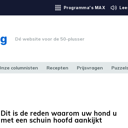
Programma's MAX
Lee
Dé website voor de 50-plusser
Onze columnisten
Recepten
Prijsvragen
Puzzel
ERK & RECHT
GEZONDHEID & SPORT
HUIS, TUIN & HOBBY
MEDIA & 
Dit is de reden waarom uw hond u
met een schuin hoofd aankijkt