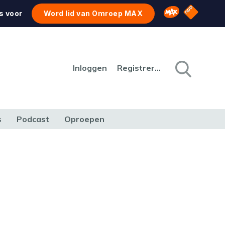
NPO Star
Omroep MAX
s voor
Word lid van Omroep MAX
Inloggen
Registreren
s
Podcast
Oproepen
CULTUUR
NATUUR & MILIEU
REIZEN & VERKEER