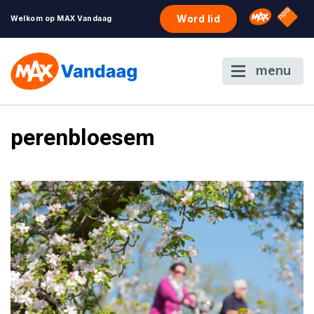
NPO S
Omroep 
Word lid
Welkom op MAX Vandaag
menu
perenbloesem