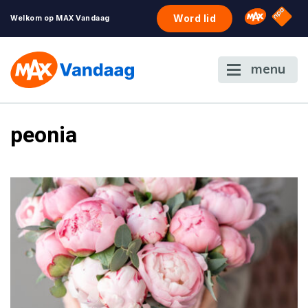
NPO S
Omroep 
Word lid
Welkom op MAX Vandaag
menu
peonia