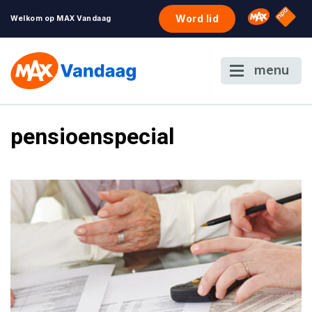
NPO S
Omroep 
Word lid
Welkom op MAX Vandaag
menu
pensioenspecial