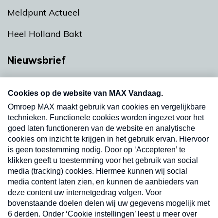
Meldpunt Actueel
Heel Holland Bakt
Nieuwsbrief
Neem hier een gratis abonnement op onze
nieuwsbrief. Elke vrijdag- en dinsdagochtend in
uw mailbox.
Verzend