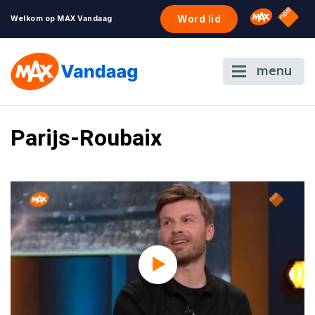
NPO S
Omroep 
Word lid
Welkom op MAX Vandaag
menu
Parijs-Roubaix