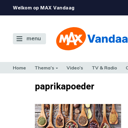
Welkom op MAX Vandaag
menu
Home
Thema’s
Video’s
TV & Radio
CONSUMENT
ETEN & DRINKEN
FAMILIE & RELATIE
GELD, W
paprikapoeder
TERUG NAAR TOEN