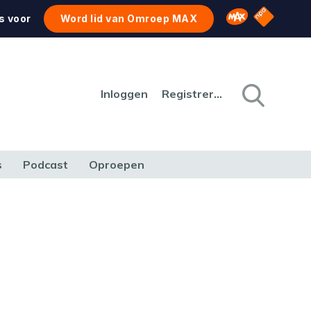
NPO Star
Omroep MAX
s voor
Word lid van Omroep MAX
Inloggen
Registreren
s
Podcast
Oproepen
CULTUUR
NATUUR & MILIEU
REIZEN & VERKEER