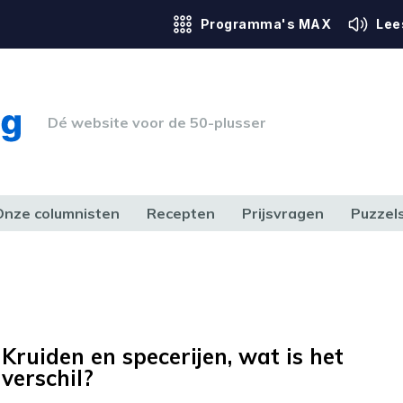
Programma's MAX
Lee
Dé website voor de 50-plusser
Onze columnisten
Recepten
Prijsvragen
Puzzel
ERK & RECHT
GEZONDHEID & SPORT
HUIS, TUIN & HOBBY
MEDIA & 
Kruiden en specerijen, wat is het
verschil?