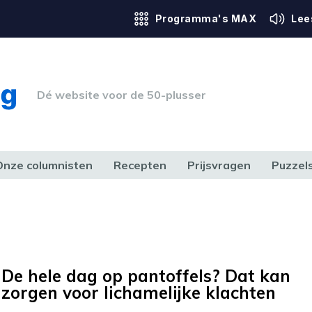
Programma's MAX
Lee
Dé website voor de 50-plusser
Onze columnisten
Recepten
Prijsvragen
Puzzel
ERK & RECHT
GEZONDHEID & SPORT
HUIS, TUIN & HOBBY
MEDIA & 
De hele dag op pantoffels? Dat kan
zorgen voor lichamelijke klachten