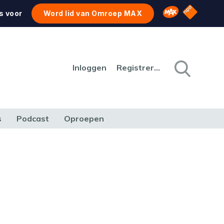
NPO Star
Omroep MAX
s voor
Word lid van Omroep MAX
Inloggen
Registreren
s
Podcast
Oproepen
CULTUUR
NATUUR & MILIEU
REIZEN & VERKEER