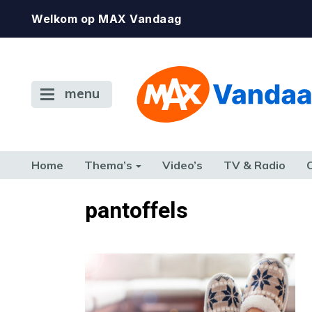
Welkom op MAX Vandaag
menu
Home
Thema’s
Video’s
TV & Radio
CONSUMENT
ETEN & DRINKEN
FAMILIE & RELATIE
GELD, W
pantoffels
TERUG NAAR TOEN