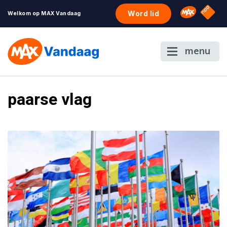
NPO S
Omroep 
Word lid
Welkom op MAX Vandaag
menu
paarse vlag